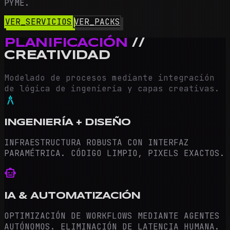
PYME.
VER_SERVICIOS
VER_PACKS
PLANIFICACIÓN
//
CREATIVIDAD
Modelado de procesos mediante integración
de lógica de ingeniería y capas creativas.
architecture
INGENIERÍA + DISEÑO
INFRAESTRUCTURA ROBUSTA CON INTERFAZ
PARAMÉTRICA. CÓDIGO LIMPIO, PIXELS EXACTOS.
smart_toy
IA & AUTOMATIZACIÓN
OPTIMIZACIÓN DE WORKFLOWS MEDIANTE AGENTES
AUTÓNOMOS. ELIMINACIÓN DE LATENCIA HUMANA.