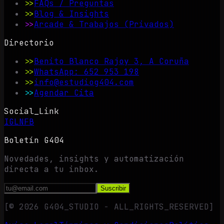
>>
FAQs / Preguntas
>>
Blog & Insights
>>
Arcade & Trabajos (Privados)
Directorio
>>
Benito Blanco Rajoy 3, A Coruña
>>
WhatsApp: 652 953 198
>>
info@estudiog404.com
>>
Agendar Cita
Social_Link
IG
LN
FB
Boletín G404
Novedades, insights y automatización
directa a tu inbox.
Suscribir
[©
2026
G404_STUDIO - ALL_RIGHTS_RESERVED]