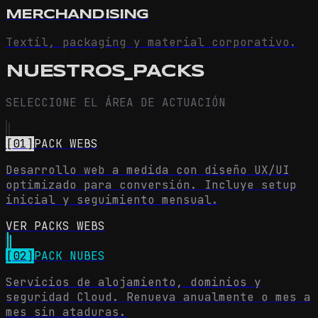
MERCHANDISING
Textil, packaging y material corporativo.
NUESTROS_PACKS
SELECCIONE EL ÁREA DE ACTUACIÓN
[01]
PACK WEBS
Desarrollo web a medida con diseño UX/UI
optimizado para conversión. Incluye setup
inicial y seguimiento mensual.
VER PACKS WEBS
[02]
PACK NUBES
Servicios de alojamiento, dominios y
seguridad Cloud. Renueva anualmente o mes a
mes sin ataduras.