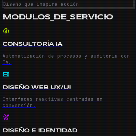
Diseño que inspira acción
MODULOS_DE_SERVICIO
model_training
CONSULTORÍA IA
Automatización de procesos y auditoría con
IA.
web
DISEÑO WEB UX/UI
Interfaces reactivas centradas en
conversión.
draw
DISEÑO E IDENTIDAD