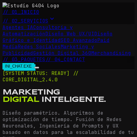
// 01_INICIO
expand_more
// 02_SERVICIOS
Agentes IA
Consultoría y
Automatización
Diseño Web UX/UI
Diseño
Gráfico e Identidad
SEO Avanzado
Paid
Media
Redes Sociales
Marketing y
Publicidad
Gestión Digital 360
Merchandising
// 03_PAQUETES
// 04_CONTACT
INI_CHAT.EXE
[SYSTEM STATUS: READY] //
CORE_DIGITAL_2.4.0
MARKETING
DIGITAL
INTELIGENTE.
Diseño paramétrico. Algoritmos de
optimización de tiempo. Fusión de Redes
Neuronales, Ingeniería de Prompts y UX
basado en datos para la escalabilidad de tu